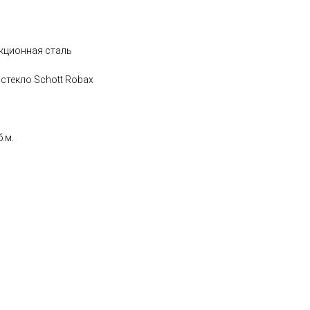
укционная сталь
 стекло Schott Robax
.м.