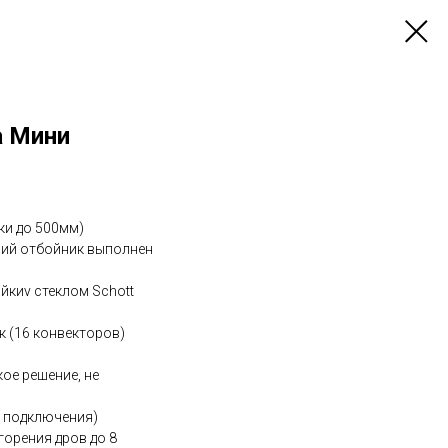
а Мини
ки до 500мм)
нний отбойник выполнен
йкиv стеклом Schott
к (16 конвекторов)
кое решение, не
о подключения)
горения дров до 8