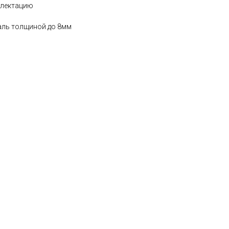
плектацию
аль толщиной до 8мм