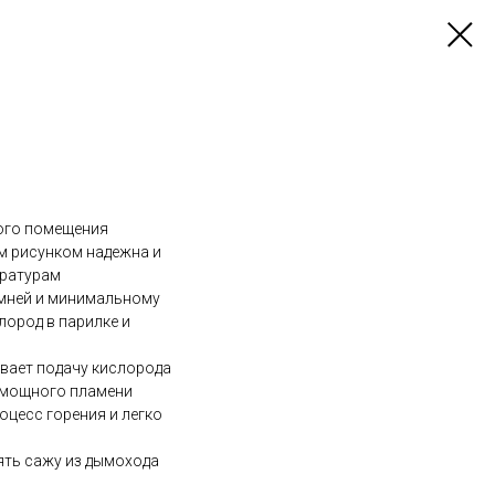
ного помещения
м рисунком надежна и
ературам
мней и минимальному
лород в парилке и
вает подачу кислорода
е мощного пламени
оцесс горения и легко
ять сажу из дымохода