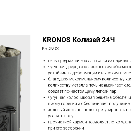
KRONOS Колизей 24Ч
KRONOS
печь предназначена для топки из париль
чугунная дверца с классическим объемны
устойчива к деформации и высоким темп
благодаря максимальному количеству ка
количеству металла печь не выжигает кис
создает по-настоящему легкий пар
чугунная колосниковая решетка обеспечи
в зону горения и обеспечивает получени
зольный ящик позволяет регулировать пр
удалять золу
прочистной карман позволяет легко удал
при его засорении